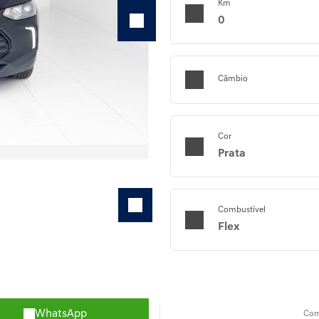
Km
0
Câmbio
Cor
Prata
Combustível
Flex
WhatsApp
Com